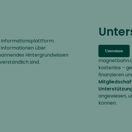
Unter
nformationsplattform.
 Informationen über
Unterstützen
 spannendes Hintergrundwissen
magnetbahn.de
verständlich sind.
kostenlos – g
finanzieren un
Mitgliedschaf
Unterstützun
angewiesen, u
können.