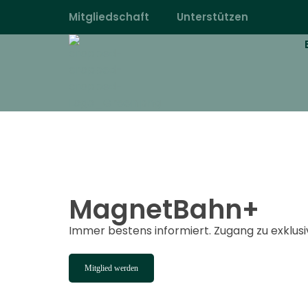
Mitgliedschaft
Unterstützen
magnetbahn.de
Alles über Magnetschwebebahnen wie Transrapid
MagnetBahn+
Immer bestens informiert. Zugang zu exklusi
Mitglied werden