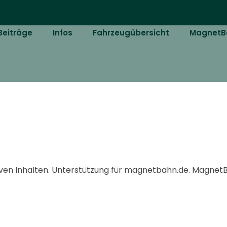
Beiträge
Infos
Fahrzeugübersicht
MagnetB
ven Inhalten. Unterstützung für magnetbahn.de. MagnetBa