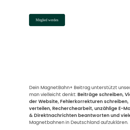
🔑 Früherer Zugang zu neuen Inhalten
Mitglied werden
Dein MagnetBahn+ Beitrag unterstützt unser
man vielleicht denkt:
Beiträge schreiben, V
der Website, Fehlerkorrekturen schreiben,
verteilen, Recherchearbeit, unzählige E-
& Direktnachrichten beantworten und viel
Magnetbahnen in Deutschland aufzuklären.