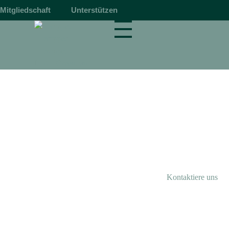
Mitgliedschaft
Unterstützen
magnetbahn.de
Alles über Magnetschwebebahnen wie Transrapid
Vor­träge
Eine Auswahl an Vorträgen über Magnetschwebebahnen.
Interesse an einem Vortrag über Magnetbahnen?
Kontaktiere uns
.