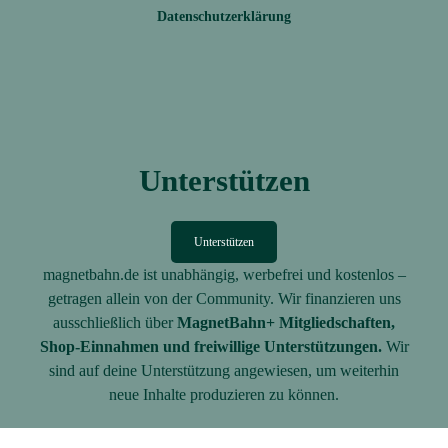
Datenschutzerklärung
Unterstützen
Unterstützen
magnetbahn.de ist unabhängig, werbefrei und kostenlos –
getragen allein von der Community. Wir finanzieren uns
ausschließlich über
MagnetBahn+ Mitgliedschaften,
Shop-Einnahmen und freiwillige Unterstützungen.
Wir
sind auf deine Unterstützung angewiesen, um weiterhin
neue Inhalte produzieren zu können.