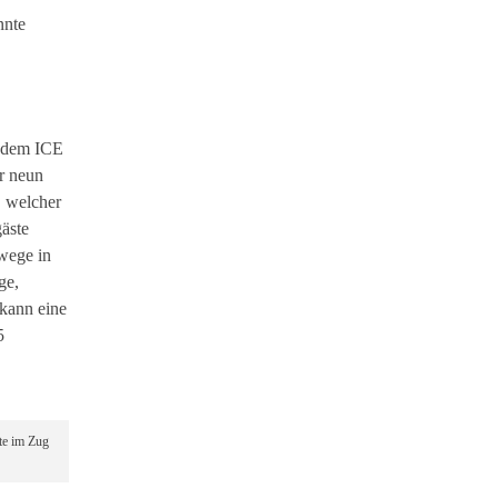
nnte
t dem ICE
r neun
 welcher
äste
wege in
ge,
 kann eine
5
te im Zug