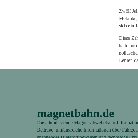
Zwölf Jah
Mobilität
sich ein
Diese Zah
hätte uns
politische
Lehren da
magnetbahn.de
Die allumfassende Magnetschwebebahn-Information
Beiträge, umfangreiche Informationen über Fahrzeuge
spannendes Hintergrundwissen und technische Erklär