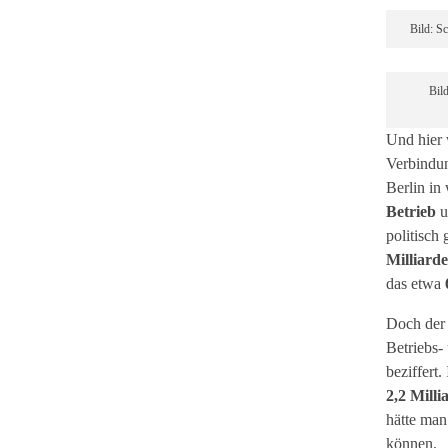
Bild: S
Bil
Und hier w
Verbindu
Berlin in
Betrieb
u
politisch
Milliard
das etwa
Doch der 
Betriebs-
beziffert
2,2 Mill
hätte man
können.