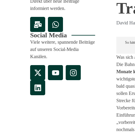
Direkt über neue Beiträge
Tr
informiert werden.
David Ha
Social Media
Viele weitere, spannende Beiträge
So hät
auf unseren Social-Media
Kanälen.
Was sich 
Die Bahn 
Monate k
wichtigst
bald quas
sollen Er
Strecke f
Vorbereit
Einführun
„vorberei
nochmals 