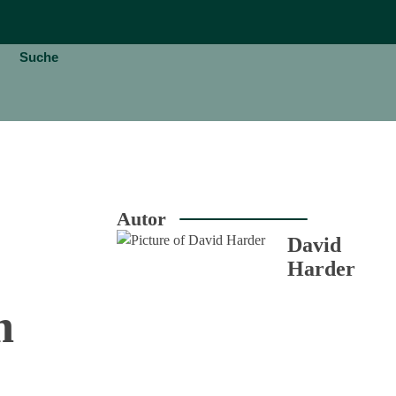
Suche
Autor
David
Harder
m