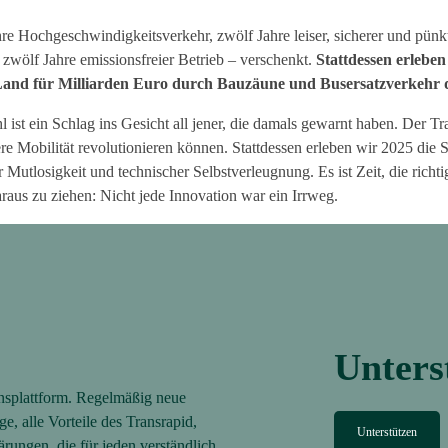
re Hochgeschwindigkeitsverkehr, zwölf Jahre leiser, sicherer und pünkt
, zwölf Jahre emissionsfreier Betrieb – verschenkt.
Stattdessen erleben
 Land für Milliarden Euro durch Bauzäune und Busersatzverkehr q
l ist ein Schlag ins Gesicht all jener, die damals gewarnt haben. Der Tr
ere Mobilität revolutionieren können. Stattdessen erleben wir 2025 die 
r Mutlosigkeit und technischer Selbstverleugnung. Es ist Zeit, die richt
raus zu ziehen: Nicht jede Innovation war ein Irrweg.
Unters
splattform. Regelmäßig neue
, alle Vorteile des Transrapid,
Unterstützen
ungen, die für jeden verständlich