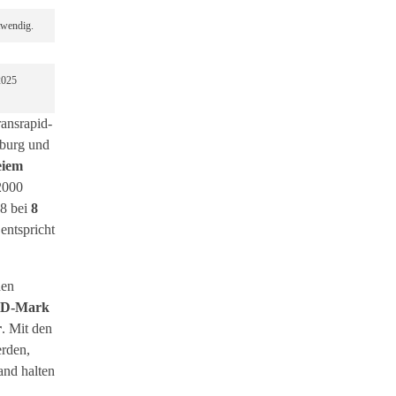
twendig.
2025
ransrapid-
mburg und
eiem
2000
98 bei
8
 entspricht
hen
n D-Mark
r
. Mit den
erden,
and halten