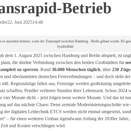
ansrapid-Betrieb
rder
22. Juni 2025
14:48
te es aussehen können, wenn der Transrapid zwischen Hamburg - Berlin gebaut wurde. KI-gene
Symbolbild.
ab dem 1. August 2025 zwischen Hamburg und Berlin abspielt, ist ungl
plant, die direkte Verbindung zwischen den beiden Großstädten für
ne
omplett zu sperren
. Rund
30.000 Menschen täglich
, über
230 Züge
en und überlastetsten deutschen Fernverbindungen – und doch steht der
i still. Regionalzüge fallen aus, Fernzüge werden großräumig umgeleite
satz schaffen, Pendler verlieren Stunden ihrer Lebenszeit. Schon 2024 w
ür vier Monate dicht – jetzt folgen neun weitere Monate. Und das ist nur
ung auf das nächste Chaos: Denn zentrale Modernisierungsschritte wie 
g der digitalen Leittechnik ETCS werden nicht einmal umgesetzt, sond
tet“ – für einen weiteren Umbau irgendwann Anfang der 2030er Jahre,
Zeit und Kosten verschlingen wird.