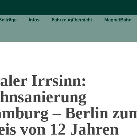
Beiträge
Infos
Fahrzeugübersicht
MagnetBahn
aler Irrsinn:
hnsanierung
mburg – Berlin zu
eis von 12 Jahren