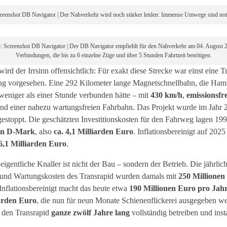
creenshot DB Navigator | Der Nahverkehr wird noch stärker leiden: Immense Umwege sind no
d: Screenshot DB Navigator | Der DB Navigator empfiehlt für den Nahverkehr am 04. August 
Verbindungen, die bis zu 6 einzelne Züge und über 5 Stunden Fahrtzeit benötigen.
ird der Irrsinn offensichtlich: Für exakt diese Strecke war einst eine T
ng vorgesehen. Eine 292 Kilometer lange Magnetschnellbahn, die Ha
 weniger als einer Stunde verbunden hätte – mit
430 km/h
,
emissionsfr
nd einer nahezu wartungsfreien Fahrbahn. Das Projekt wurde im Jahr 
 gestoppt. Die geschätzten Investitionskosten für den Fahrweg lagen 19
en D-Mark
, also
ca. 4,1 Milliarden Euro
. Inflationsbereinigt auf 2025
6,1 Milliarden Euro
.
eigentliche Knaller ist nicht der Bau – sondern der Betrieb. Die jährlic
 und Wartungskosten des Transrapid wurden damals mit
250 Millione
. Inflationsbereinigt macht das heute etwa
190 Millionen Euro pro Jah
iarden Euro
, die nun für neun Monate Schienenflickerei ausgegeben w
 den Transrapid
ganze zwölf Jahre lang
vollständig betreiben und inst