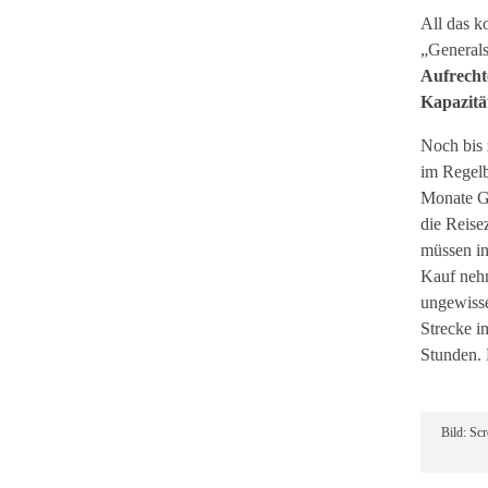
All das k
„General
Aufrechte
Kapazitä
Noch bis
im Regelb
Monate G
die Reise
müssen i
Kauf nehm
ungewisse
Strecke i
Stunden. 
Bild: Sc