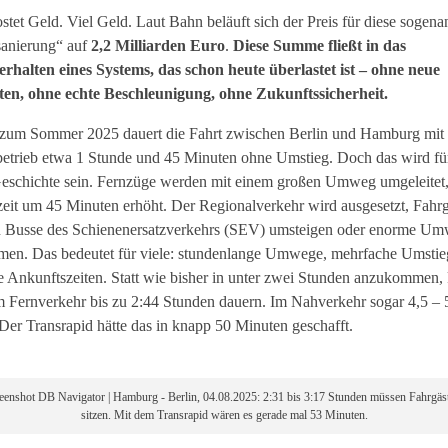
ostet Geld. Viel Geld. Laut Bahn beläuft sich der Preis für diese sogena
sanierung“ auf
2,2 Milliarden Euro
.
Diese Summe fließt in das
rhalten eines Systems, das schon heute überlastet ist – ohne neue
ten, ohne echte Beschleunigung, ohne Zukunftssicherheit.
 zum Sommer 2025 dauert die Fahrt zwischen Berlin und Hamburg mi
etrieb etwa 1 Stunde und 45 Minuten ohne Umstieg. Doch das wird fü
eschichte sein. Fernzüge werden mit einem großen Umweg umgeleitet,
zeit um 45 Minuten erhöht. Der Regionalverkehr wird ausgesetzt, Fahrg
n Busse des Schienenersatzverkehrs (SEV) umsteigen oder enorme Um
en. Das bedeutet für viele: stundenlange Umwege, mehrfache Umstie
 Ankunftszeiten. Statt wie bisher in unter zwei Stunden anzukommen,
m Fernverkehr bis zu 2:44 Stunden dauern. Im Nahverkehr sogar 4,5 – 
Der Transrapid hätte das in knapp 50 Minuten geschafft.
reenshot DB Navigator | Hamburg - Berlin, 04.08.2025: 2:31 bis 3:17 Stunden müssen Fahrgäs
sitzen. Mit dem Transrapid wären es gerade mal 53 Minuten.