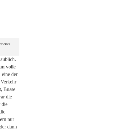
riertes
aublich.
un volle
, eine der
 Verkehr
t, Busse
ar die
 die
die
ern nur
 der dann