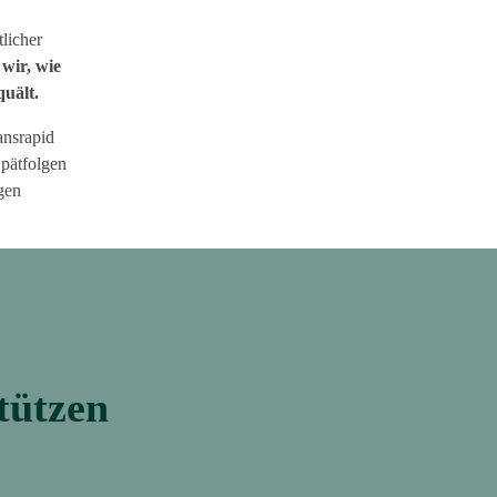
licher
 wir, wie
uält.
ansrapid
Spätfolgen
igen
tützen