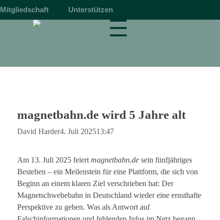
Mitgliedschaft
Unterstützen
magnetbahn.de
Alles über Magnetschwebebahnen wie Transrapid
magnetbahn.de wird 5 Jahre alt
David Harder
4. Juli 2025
13:47
Am 13. Juli 2025 feiert
magnetbahn.de
sein fünfjähriges
Bestehen – ein Meilenstein für eine Plattform, die sich von
Beginn an einem klaren Ziel verschrieben hat: Der
Magnetschwebebahn in Deutschland wieder eine ernsthafte
Perspektive zu geben. Was als Antwort auf
Falschinformationen und fehlenden Infos im Netz begann,