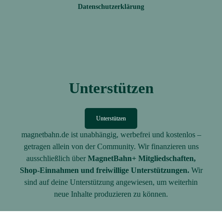
Datenschutzerklärung
Unterstützen
Unterstützen
magnetbahn.de ist unabhängig, werbefrei und kostenlos –
getragen allein von der Community. Wir finanzieren uns
ausschließlich über
MagnetBahn+ Mitgliedschaften,
Shop-Einnahmen und freiwillige Unterstützungen.
Wir
sind auf deine Unterstützung angewiesen, um weiterhin
neue Inhalte produzieren zu können.