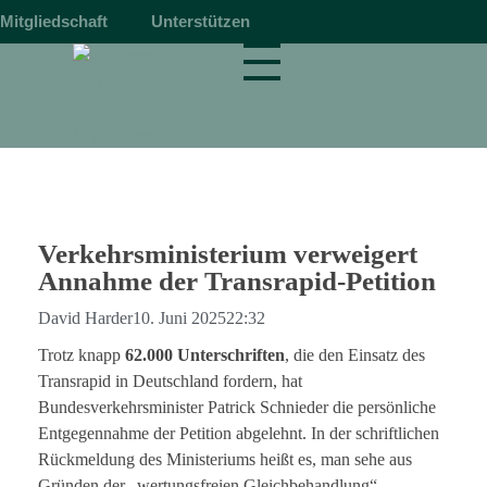
Mitgliedschaft
Unterstützen
magnetbahn.de
Alles über Magnetschwebebahnen wie Transrapid
Verkehrsministerium verweigert
Annahme der Transrapid-Petition
David Harder
10. Juni 2025
22:32
Trotz knapp
62.000 Unterschriften
, die den Einsatz des
Transrapid in Deutschland fordern, hat
Bundesverkehrsminister Patrick Schnieder die persönliche
Entgegennahme der Petition abgelehnt. In der schriftlichen
Rückmeldung des Ministeriums heißt es, man sehe aus
Gründen der „wertungsfreien Gleichbehandlung“