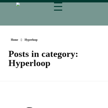
magnetbahn.de
Alles über Magnetschwebebahnen wie Transrapid
Home
Hyperloop
Posts in category:
Hyperloop