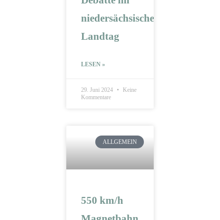
Debatte im
niedersächsischen
Landtag
LESEN »
29. Juni 2024
Keine
Kommentare
ALLGEMEIN
550 km/h
Magnetbahn